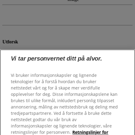
Utforsk
Hjem
Vi tar personvernet ditt på alvor.
Oppdag Softlan
Våre produkter
Våre tips
Vi bruker informasjonskapsler og lignende
teknologier for å forstå hvordan du bruker
nettstedet vårt og for å skape mer verdifulle
opplevelser for deg. Disse informasjonskapslene kan
ColgatePalmolive.no
brukes til ulike formål, inkludert personlig tilpasset
Kontakt oss
annonsering, måling av nettstedsbruk og deling med
Vilkår og Betingelser for bruk
tredjepartspartnere. Ved å fortsette å bruke dette
nettstedet godtar du vår bruk av
informasjonskapsler og lignende teknologier, våre
retningslinjer for personvern.
Retningslinjer for