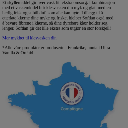
Et skyllemiddel gir hver vask litt ekstra omsorg. I kombinasjon
med et vaskemiddel blir klesvasken din myk og glatt med en
herlig frisk og subtil duft som alle kan nyte. I tillegg til å
etterlate klærne dine myke og friske, hjelper Softlan også med
å bevare fibrene i klærne, så dine dyrebare klær holder seg
lenger. Softlan gir det lille ekstra som utgjør en stor forskjell!
Mer mykhet til klesvasken din
*Alle våre produkter er produserte i Frankrike, unntatt Ultra
Vanilla & Orchid